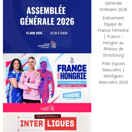
Générale
Ordinaire 2026
Evénement
Equipe de
France Féminine
| France –
Hongrie au
Rhénus de
Strasbourg
Pôle Espoirs
Masculins |
Interligues
Masculins 2026