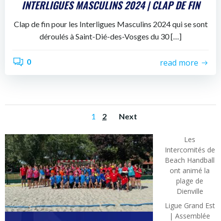
INTERLIGUES MASCULINS 2024 | CLAP DE FIN
Clap de fin pour les Interligues Masculins 2024 qui se sont
déroulés à Saint-Dié-des-Vosges du 30 […]
0
read more
POSTS
POSTS
Page
Page
1
2
Next
NAVIGATION
NAVIGATION
Les
Intercomités de
Beach Handball
ont animé la
plage de
Dienville
Ligue Grand Est
| Assemblée