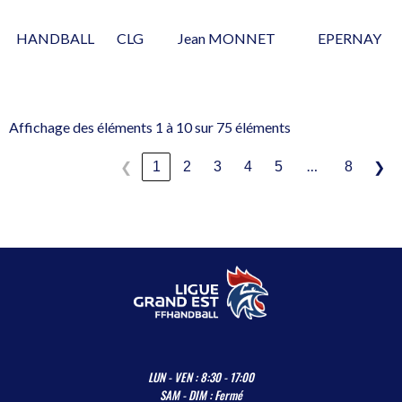
HANDBALL
CLG
Jean MONNET
EPERNAY
Affichage des éléments 1 à 10 sur 75 éléments
…
1
2
3
4
5
8
❮
❯
LUN - VEN : 8:30 - 17:00
SAM - DIM : Fermé