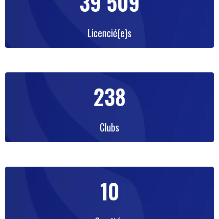
39 509
Licencié(e)s
238
Clubs
10