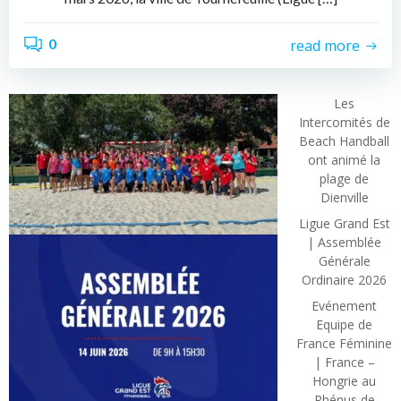
0
read more
Les
Intercomités de
Beach Handball
ont animé la
plage de
Dienville
Ligue Grand Est
| Assemblée
Générale
Ordinaire 2026
Evénement
Equipe de
France Féminine
| France –
Hongrie au
Rhénus de