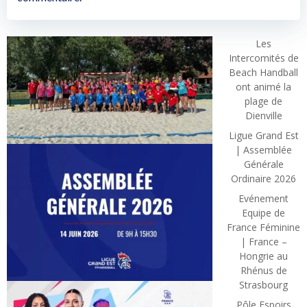
Les
Intercomités de
Beach Handball
ont animé la
plage de
Dienville
Ligue Grand Est
| Assemblée
Générale
Ordinaire 2026
Evénement
Equipe de
France Féminine
| France –
Hongrie au
Rhénus de
Strasbourg
Pôle Espoirs