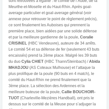
sont retrouvées à égalité : le comité de l’Aube, de la
Meurthe-et-Moselle et du Haut-Rhin. Après goal-
average particulier et goal-average général (voir
annexe pour retrouver le point de règlement précis),
ce sont finalement les Auboises qui prennent la
première place, bien aidées par une solide défense
et par la meilleure gardienne de la poule,
Coralie
CRISINEL
(HBC Vendeuvre), auteure de 34 arrêts.
Le comité 54 et sa défense de fer (seulement 43 buts
encaissés) prend la 2ème place. Malgré les 39 buts
du duo
Cylia CHIET
(HBC Thann/Steinbach) /
Abida
MHADJOU
(AS Coteaux Mulhouse) et l’attaque la
plus prolifique de la poule (90 buts en 4 match), le
comité du Haut-Rhin ne prend finalement que la
3ème place. La sélection des Ardennes et la
meilleure buteuse de la poule,
Callie BOUCHOIR-
TUOT
(Charleville-Mezières Handball), ont pris le
dessus sur le comité de la Meuse pour s’adjuger la