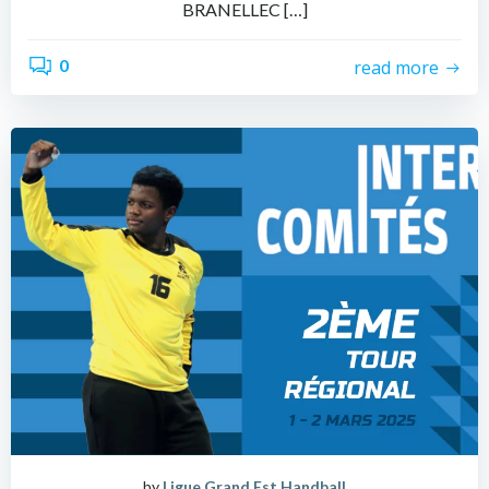
BRANELLEC […]
0
read more
by
Ligue Grand Est Handball