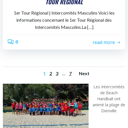
TOUR RÉGIONAL
1er Tour Régional | Intercomités Masculins Voici les
informations concernant le 1er Tour Régional des
Intercomités Masculins.La […]
0
read more
POSTS
POSTS
Page
Page
Page
Page
1
2
3
…
7
Next
NAVIGATION
NAVIGATI
Les Intercomités
de Beach
Handball ont
animé la plage de
Dienville