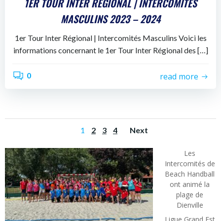
1ER TOUR INTER RÉGIONAL | INTERCOMITÉS
MASCULINS 2023 – 2024
1er Tour Inter Régional | Intercomités Masculins Voici les
informations concernant le 1er Tour Inter Régional des […]
0
read more
POSTS
POSTS
Page
Page
Page
Page
1
2
3
4
Next
NAVIGATION
NAVIGATIO
Les
Intercomités de
Beach Handball
ont animé la
plage de
Dienville
Ligue Grand Est