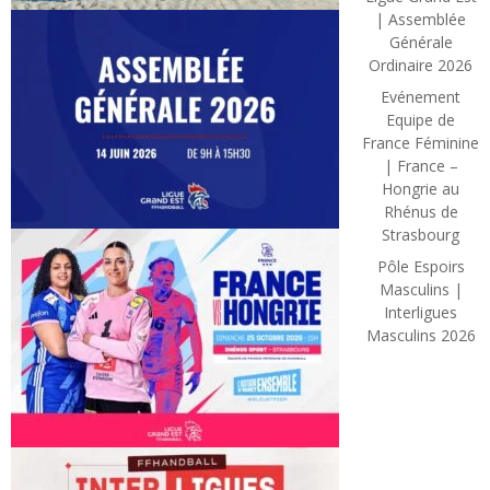
| Assemblée
Générale
Ordinaire 2026
Evénement
Equipe de
France Féminine
| France –
Hongrie au
Rhénus de
Strasbourg
Pôle Espoirs
Masculins |
Interligues
Masculins 2026