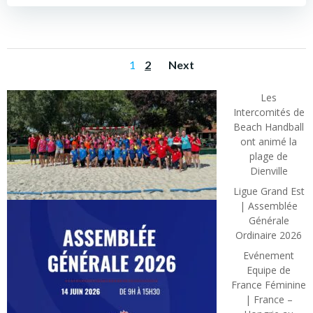
POSTS
POSTS
Page
Page
1
2
Next
NAVIGATION
NAVIGATION
Les
Intercomités de
Beach Handball
ont animé la
plage de
Dienville
Ligue Grand Est
| Assemblée
Générale
Ordinaire 2026
Evénement
Equipe de
France Féminine
| France –