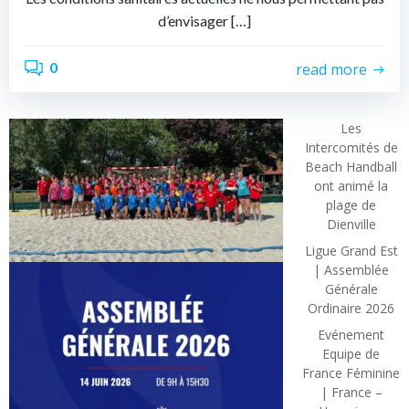
d’envisager […]
0
read more
Les
Intercomités de
Beach Handball
ont animé la
plage de
Dienville
Ligue Grand Est
| Assemblée
Générale
Ordinaire 2026
Evénement
Equipe de
France Féminine
| France –