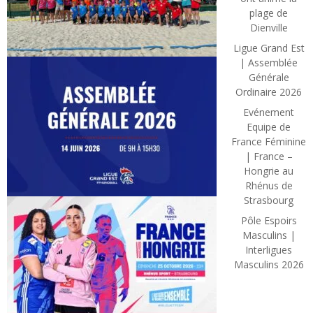
plage de
Dienville
Ligue Grand Est
| Assemblée
Générale
Ordinaire 2026
Evénement
Equipe de
France Féminine
| France –
Hongrie au
Rhénus de
Strasbourg
Pôle Espoirs
Masculins |
Interligues
Masculins 2026