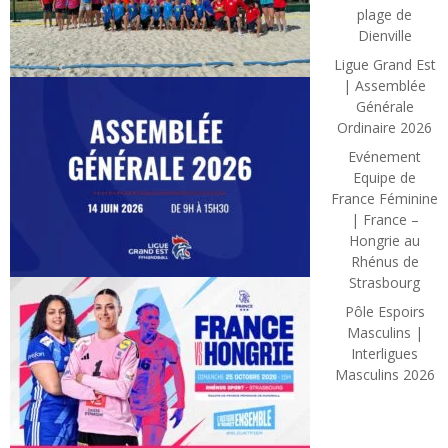
plage de
Dienville
Ligue Grand Est
| Assemblée
Générale
Ordinaire 2026
Evénement
Equipe de
France Féminine
| France –
Hongrie au
Rhénus de
Strasbourg
Pôle Espoirs
Masculins |
Interligues
Masculins 2026