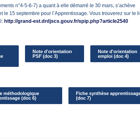
ents n°4-5-6-7) a quant à elle démarré le 30 mars, s’achève
t le 15 septembre pour l’Apprentissage. Vous trouverez sur le l
al:
http://grand-est.drdjscs.gouv.fr/spip.php?article2540
Note d'orientation
Note d'orientation
ue
PSF (doc 3)
emploi (doc 4)
e méthodologique
Fiche synthèse apprentissag
entissage (doc 6)
(doc 7)