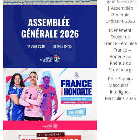
Ligue Grand Est
| Assemblée
Générale
Ordinaire 2026
Evénement
Equipe de
France Féminine
| France –
Hongrie au
Rhénus de
Strasbourg
Pôle Espoirs
Masculins |
Interligues
Masculins 2026