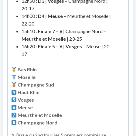
12h50 :
D3
|
Vosges
– Champagne Nord |
20-17
14h00 :
D4
|
Meuse
– Meurthe et Moselle |
22-20
15h10 :
Finale 7 – 8
| Champagne Nord –
Meurthe et Moselle
| 23-25
16h20 :
Finale 5 – 6
|
Vosges
– Meuse | 20-
17
Bas Rhin
Moselle
Champagne Sud
Haut Rhin
Vosges
Meuse
Meurthe et Moselle
Champagne Nord
A l’issue du 2nd tour, les 5 premiers comités se