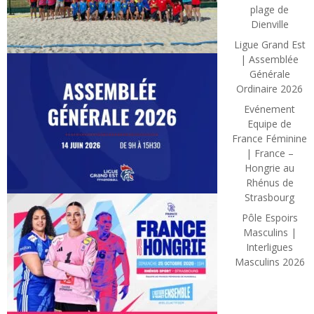
plage de
Dienville
Ligue Grand Est
| Assemblée
Générale
Ordinaire 2026
Evénement
Equipe de
France Féminine
| France –
Hongrie au
Rhénus de
Strasbourg
Pôle Espoirs
Masculins |
Interligues
Masculins 2026