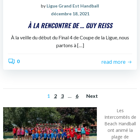
by
Ligue Grand Est Handball
décembre 18, 2021
À LA RENCONTRE DE … GUY REISS
À la veille du début du Final 4 de Coupe de la Ligue, nous
partons à […]
0
read more
POSTS
POSTS
Page
Page
Page
Page
1
2
3
…
6
Next
NAVIGATION
NAVIGATI
Les
Intercomités de
Beach Handball
ont animé la
plage de