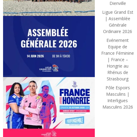
Dienville
Ligue Grand Est
| Assemblée
Générale
Ordinaire 2026
Evénement
Equipe de
France Féminine
| France –
Hongrie au
Rhénus de
Strasbourg
Pôle Espoirs
Masculins |
Interligues
Masculins 2026