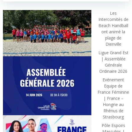
Les
Intercomités de
Beach Handball
ont animé la
plage de
Dienville
Ligue Grand Est
| Assemblée
Générale
Ordinaire 2026
Evénement
Equipe de
France Féminine
| France –
Hongrie au
Rhénus de
Strasbourg
Pôle Espoirs
Masculins |