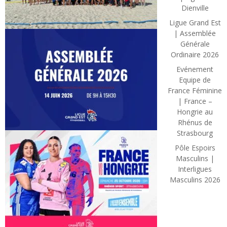
Dienville
Ligue Grand Est
| Assemblée
Générale
Ordinaire 2026
Evénement
Equipe de
France Féminine
| France –
Hongrie au
Rhénus de
Strasbourg
Pôle Espoirs
Masculins |
Interligues
Masculins 2026