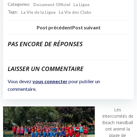
Categories:
Document Officiel
La Ligue
Tags:
La Vie de la Ligue
La Vie des Clubs
Post précédent
Post suivant
PAS ENCORE DE RÉPONSES
LAISSER UN COMMENTAIRE
Vous devez
vous connecter
pour publier un
commentaire.
Les
Intercomités de
Beach Handball
ont animé la
plage de