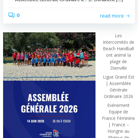
0
read more
Les
Intercomités de
Beach Handball
ont animé la
plage de
Dienville
Ligue Grand Est
| Assemblée
Générale
Ordinaire 2026
Evénement
Equipe de
France Féminine
| France –
Hongrie au
Rhénus de