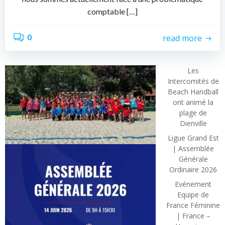
comptable […]
0
read more
Les
Intercomités de
Beach Handball
ont animé la
plage de
Dienville
Ligue Grand Est
| Assemblée
Générale
Ordinaire 2026
Evénement
Equipe de
France Féminine
| France –