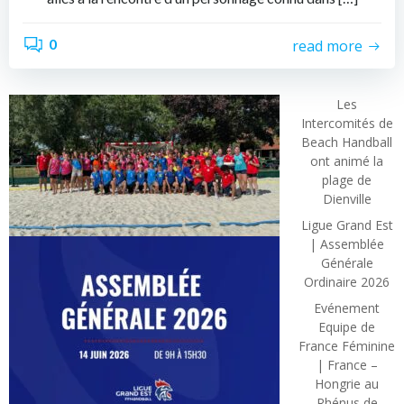
0
read more
Les
Intercomités de
Beach Handball
ont animé la
plage de
Dienville
Ligue Grand Est
| Assemblée
Générale
Ordinaire 2026
Evénement
Equipe de
France Féminine
| France –
Hongrie au
Rhénus de