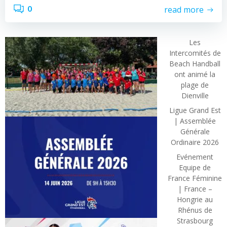
0
read more
Les
Intercomités de
Beach Handball
ont animé la
plage de
Dienville
Ligue Grand Est
| Assemblée
Générale
Ordinaire 2026
Evénement
Equipe de
France Féminine
| France –
Hongrie au
Rhénus de
Strasbourg