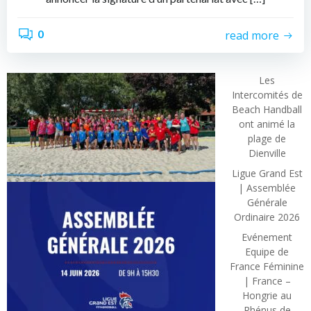
0
read more
Les
Intercomités de
Beach Handball
ont animé la
plage de
Dienville
Ligue Grand Est
| Assemblée
Générale
Ordinaire 2026
Evénement
Equipe de
France Féminine
| France –
Hongrie au
Rhénus de