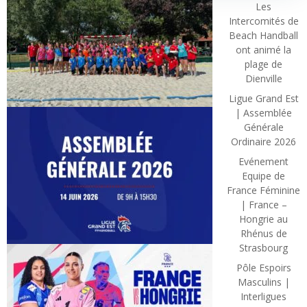
Les
Intercomités de
Beach Handball
ont animé la
plage de
Dienville
Ligue Grand Est
| Assemblée
Générale
Ordinaire 2026
Evénement
Equipe de
France Féminine
| France –
Hongrie au
Rhénus de
Strasbourg
Pôle Espoirs
Masculins |
Interligues