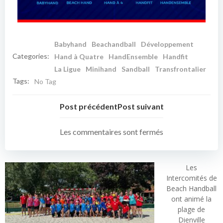
Babyhand
Beachandball
Développement
Categories:
Hand à Quatre
HandEnsemble
Handfit
La Ligue
Minihand
Sandball
Transfrontalier
Tags:
No Tag
Post précédent
Post suivant
Les commentaires sont fermés
Les
Intercomités de
Beach Handball
ont animé la
plage de
Dienville