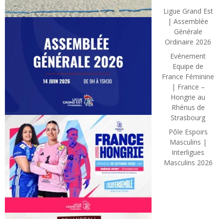
Ligue Grand Est
| Assemblée
Générale
Ordinaire 2026
Evénement
Equipe de
France Féminine
| France –
Hongrie au
Rhénus de
Strasbourg
Pôle Espoirs
Masculins |
Interligues
Masculins 2026