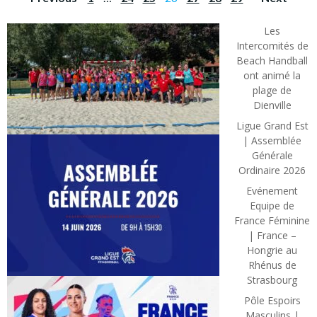
POSTS
POSTS
POS
NAVIGATION
NAVIGATION
NAVI
Les
Intercomités de
Beach Handball
ont animé la
plage de
Dienville
Ligue Grand Est
| Assemblée
Générale
Ordinaire 2026
Evénement
Equipe de
France Féminine
| France –
Hongrie au
Rhénus de
Strasbourg
Pôle Espoirs
Masculins |