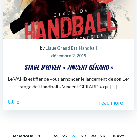
by
Ligue Grand Est Handball
décembre 2, 2019
STAGE D’HIVER « VINCENT GÉRARD »
Le VAHB est fier de vous annoncer le lancement de son 1er
stage de Handball « Vincent GERARD » qui […]
0
read more
Page
Page
Page
Page
Page
Page
Page
Previous
1
…
24
25
26
27
28
29
Next